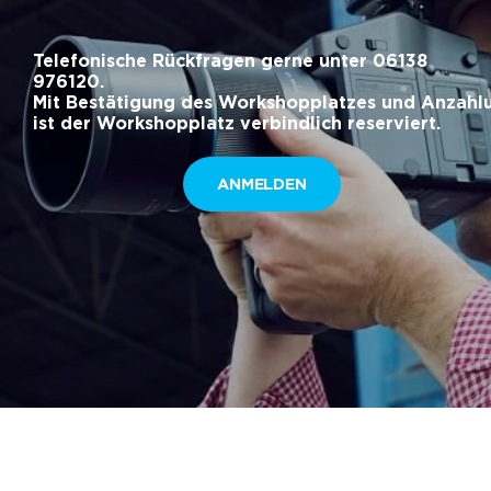
Telefonische
Rückfragen
gerne
unter
06138
976120.
Mit
Bestätigung
des
Workshopplatzes
und
Anzahl
ist
der
Workshopplatz
verbindlich
reserviert
.
ANMELDEN